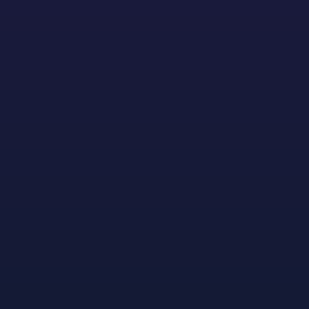
开发减少污染和资源浪费的创新技术